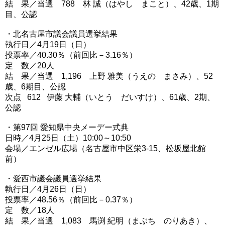
結 果／当選 788 林 誠（はやし まこと）、42歳、1期
目、公認
・北名古屋市議会議員選挙結果
執行日／4月19日（日）
投票率／40.30％（前回比－3.16％）
定 数／20人
結 果／当選 1,196 上野 雅美（うえの まさみ）、52
歳、6期目、公認
次点 612 伊藤 大輔（いとう だいすけ）、61歳、2期、
公認
・第97回 愛知県中央メーデー式典
日時／4月25日（土）10:00～10:50
会場／エンゼル広場（名古屋市中区栄3-15、松坂屋北館
前）
・愛西市議会議員選挙結果
執行日／4月26日（日）
投票率／48.56％（前回比－0.37％）
定 数／18人
結 果／当選 1,083 馬渕 紀明（まぶち のりあき）、