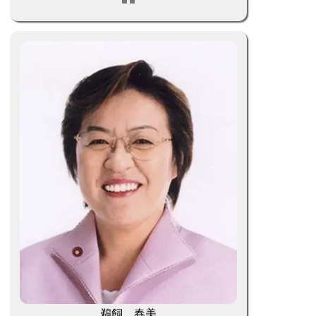
鵜飼 春美